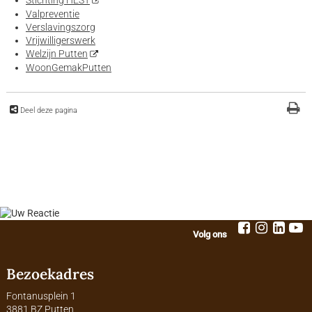
Valpreventie
Verslavingszorg
Vrijwilligerswerk
Welzijn Putten
WoonGemakPutten
Deel deze pagina
Volg ons
Bezoekadres
Fontanusplein 1
3881 BZ Putten