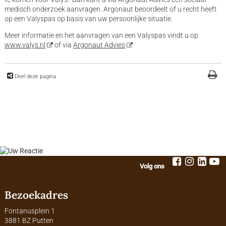
medisch onderzoek aanvragen. Argonaut beoordeelt of u recht heeft
op een Valyspas op basis van uw persoonlijke situatie.
Meer informatie en het aanvragen van een Valyspas vindt u op
www.valys.nl
of via
Argonaut Advies
Deel deze pagina
Volg ons
Bezoekadres
Fontanusplein 1
3881 BZ Putten