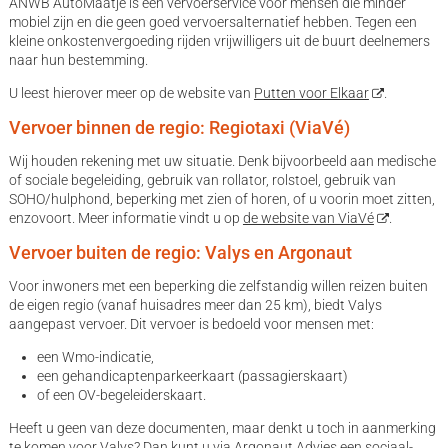
ANWB AutoMaatje is een vervoerservice voor mensen die minder
mobiel zijn en die geen goed vervoersalternatief hebben. Tegen een
kleine onkostenvergoeding rijden vrijwilligers uit de buurt deelnemers
naar hun bestemming.
U leest hierover meer op de website van
Putten voor Elkaar
.
Vervoer binnen de regio: Regiotaxi (ViaVé)
Wij houden rekening met uw situatie. Denk bijvoorbeeld aan medische
of sociale begeleiding, gebruik van rollator, rolstoel, gebruik van
SOHO/hulphond, beperking met zien of horen, of u voorin moet zitten,
enzovoort. Meer informatie vindt u op
de website van ViaVé
.
Vervoer buiten de regio: Valys en Argonaut
Voor inwoners met een beperking die zelfstandig willen reizen buiten
de eigen regio (vanaf huisadres meer dan 25 km), biedt Valys
aangepast vervoer. Dit vervoer is bedoeld voor mensen met:
een Wmo-indicatie,
een gehandicaptenparkeerkaart (passagierskaart)
of een OV-begeleiderskaart.
Heeft u geen van deze documenten, maar denkt u toch in aanmerking
te komen voor Valys? Dan kunt u via Argonaut Advies een sociaal-