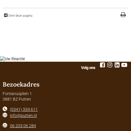
Deel deze pagina
Volg ons
Bezoekadres
Fontanusplein 1
3881 BZ Putten
(0341) 359 611
info@putten.nl
06 203 06 284