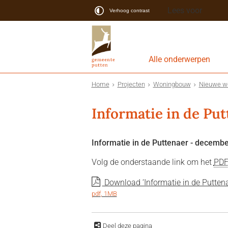
Lees voor
Verhoog contrast
Alle onderwerpen
Home
Projecten
Woningbouw
Nieuwe wo
Informatie in de Pu
Informatie in de Puttenaer - decemb
Volg de onderstaande link om het
PD
Download ‘Informatie in de Puttena
pdf
, 1MB
Deel deze pagina