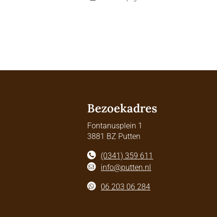
Bezoekadres
Fontanusplein 1
3881 BZ Putten
(0341) 359 611
info@putten.nl
06 203 06 284