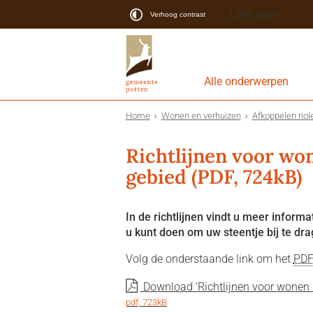
Lees voor
Verhoog contrast
Alle onderwerpen
Home
Wonen en verhuizen
Afkoppelen riol
Richtlijnen voor wo
gebied (PDF, 724kB)
In de richtlijnen vindt u meer informa
u kunt doen om uw steentje bij te dra
Volg de onderstaande link om het
PD
Download ‘Richtlijnen voor wonen i
pdf
, 723kB