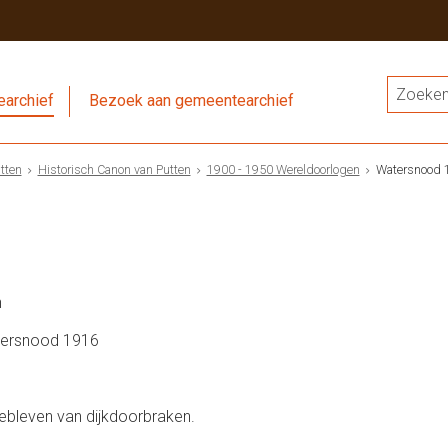
archief
Bezoek aan gemeentearchief
tten
Historisch Canon van Putten
1900 - 1950 Wereldoorlogen
Watersnood 
n
atersnood 1916
ebleven van dijkdoorbraken.