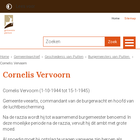
Lees voor
Home
Sitemap
Home
Gemeentearchief
Geschiedenis van Putten
Burgemeesters van Putten
Cornelis Vervoorn
Cornelis Vervoorn
Cornelis Vervoorn (1-10-1944 tot 15-1-1945)
Gemeente-veearts, commandant van de burgerwacht en hoofd van
de luchtbescherming.
Na de razzia wordt hij tot waarnemend burgemeester benoemd. In
deze moeilijke periode na de razzia, vervult hij dit ambt met grote
moed.
Al spoedig moet hij ontslag te vragen vanwege zijn beroep als