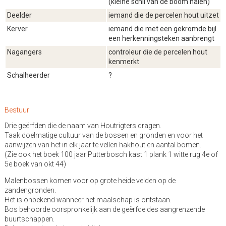
(kleine schil van de boom halen)
Deelder
iemand die de percelen hout uitzet
Kerver
iemand die met een gekromde bijl
een herkenningsteken aanbrengt
Nagangers
controleur die de percelen hout
kenmerkt
Schalheerder
?
Bestuur
Drie geërfden die de naam van Houtrigters dragen.
Taak doelmatige cultuur van de bossen en gronden en voor het
aanwijzen van het in elk jaar te vellen hakhout en aantal bomen.
(Zie ook het boek 100 jaar Putterbosch kast 1 plank 1 witte rug 4e of
5e boek van okt 44)
Malenbossen komen voor op grote heide velden op de
zandengronden.
Het is onbekend wanneer het maalschap is ontstaan.
Bos behoorde oorspronkelijk aan de geërfde des aangrenzende
buurtschappen.