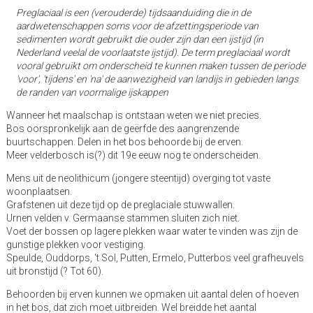
Preglaciaal is een (verouderde) tijdsaanduiding die in de
aardwetenschappen soms voor de afzettingsperiode van
sedimenten wordt gebruikt die ouder zijn dan een ijstijd (in
Nederland veelal de voorlaatste ijstijd). De term preglaciaal wordt
vooral gebruikt om onderscheid te kunnen maken tussen de periode
'voor', 'tijdens' en 'na' de aanwezigheid van landijs in gebieden langs
de randen van voormalige ijskappen
Wanneer het maalschap is ontstaan weten we niet precies.
Bos oorspronkelijk aan de geërfde des aangrenzende
buurtschappen. Delen in het bos behoorde bij de erven.
Meer velderbosch is(?) dit 19e eeuw nog te onderscheiden.
Mens uit de neolithicum (jongere steentijd) overging tot vaste
woonplaatsen.
Grafstenen uit deze tijd op de preglaciale stuwwallen.
Urnen velden v. Germaanse stammen sluiten zich niet.
Voet der bossen op lagere plekken waar water te vinden was zijn de
gunstige plekken voor vestiging.
Speulde, Ouddorps, 't Sol, Putten, Ermelo, Putterbos veel grafheuvels
uit bronstijd (? Tot 60).
Behoorden bij erven kunnen we opmaken uit aantal delen of hoeven
in het bos, dat zich moet uitbreiden. Wel breidde het aantal