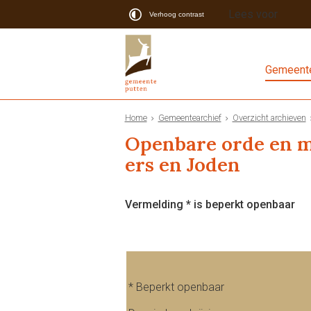
Lees voor
Verhoog contrast
Gemeente
Home
Gemeentearchief
Overzicht archieven
Openbare orde en m
ers en Joden
Vermelding * is beperkt openbaar
* Beperkt openbaar