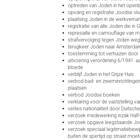
optreden van Joden in het open
opvang en registratie Joodse vlu
plaatsing Joden in de werkverrui
registratie van alle Joden die in 
represaille en camouflage van m
strafvervolging tegen Joden weg
terugkeer Joden naar Amsterda
toestemming tot verhuizen door
uitvoering verordening 6/1941: 
bloede
verblijf Joden in het Grijze Huis
verbod bad- en zweminrichtingen
plaatsen
verbod Joodse boeken
verklaring voor de vaststelling 
verlies nationaliteit door Duitsc
verzoek medewerking inzak Half
verzoek opgave leegstaande J
verzoek speciaal legitimatiebew
buiten de spertijd op straat moe