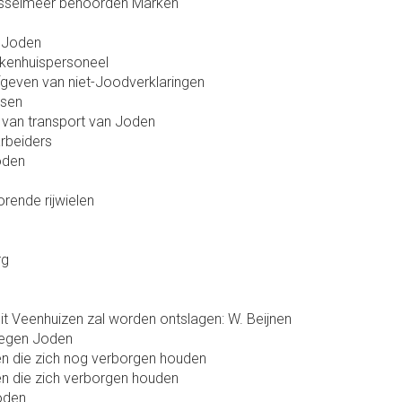
IJsselmeer benoorden Marken
r Joden
iekenhuispersoneel
 afgeven van niet-Joodverklaringen
sen
 van transport van Joden
rbeiders
oden
rende rijwielen
rg
t Veenhuizen zal worden ontslagen: W. Beijnen
tegen Joden
en die zich nog verborgen houden
en die zich verborgen houden
oden