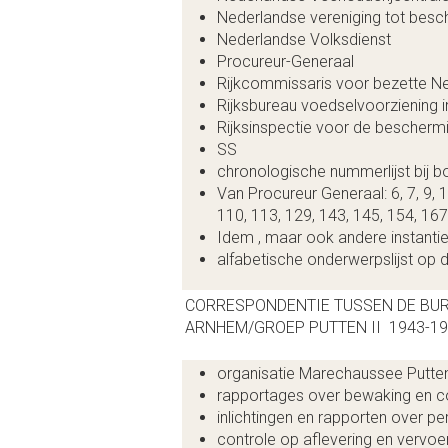
Nederlandse vereniging tot besc
Nederlandse Volksdienst
Procureur-Generaal
Rijkcommissaris voor bezette N
Rijksbureau voedselvoorziening in
Rijksinspectie voor de beschermi
SS
chronologische nummerlijst bij 
Van Procureur Generaal: 6, 7, 9, 18
110, 113, 129, 143, 145, 154, 167
Idem , maar ook andere instanti
alfabetische onderwerpslijst op d
CORRESPONDENTIE TUSSEN DE BU
ARNHEM/GROEP PUTTEN II 1943-19
organisatie Marechaussee Putte
rapportages over bewaking en c
inlichtingen en rapporten over pe
controle op aflevering en vervoer