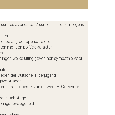
 uur des avonds tot 2 uur of 5 uur des morgens
chten
n het belang der openbare orde
en met een politiek karakter
mei
lingen welke uiting geven aan sympathie voor
uiten
leden der Duitsche "Hitlerjugend"
gsvoorraden
nomen radiotoestel van de wed. H. Goedvree
tegen sabotage
oringsbevoegdheid
ouwmachines