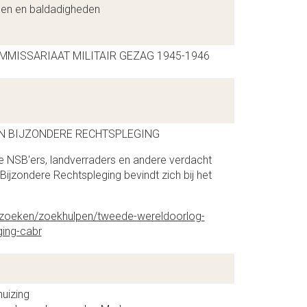
len en baldadigheden
MISSARIAAT MILITAIR GEZAG 1945-1946
AN BIJZONDERE RECHTSPLEGING
e NSB'ers, landverraders en andere verdacht
Bijzondere Rechtspleging bevindt zich bij het
erzoeken/zoekhulpen/tweede-wereldoorlog-
ging-cabr
uizing