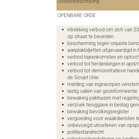
Dossierbeschrijving
OPENBARE ORDE
intrekking verbod om zich van 23
op straat te bevinden
bescherming tegen onjuiste beri
aanplakbiljetten uitgevaardigd i
verbod bijeenkomsten en optocht
verbod tot herdenkingen in april/
verbod tot demonstratieve hande
de Sovjet Unie
melding van ingeworpen vensterr
lastig vallen van geüniformeerde 
bewaking pakhuizen met regerin
verzoek teruggave in beslag ge
bewaking bevolkingsregister
vergoeding voor waakdiensten 
onbevoegd uitoefenen van opsp
politiestandrecht
sabotagehandelingen op landb