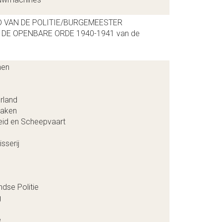
 VAN DE POLITIE/BURGEMEESTER
DE OPENBARE ORDE 1940-1941 van de
hen
rland
Zaken
eid en Scheepvaart
sserij
dse Politie
g
e