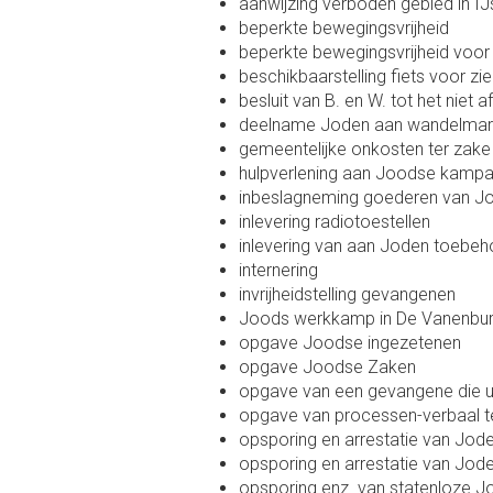
aanwijzing verboden gebied in 
beperkte bewegingsvrijheid
beperkte bewegingsvrijheid voo
beschikbaarstelling fiets voor z
besluit van B. en W. tot het niet
deelname Joden aan wandelmar
gemeentelijke onkosten ter zake
hulpverlening aan Joodse kampa
inbeslagneming goederen van J
inlevering radiotoestellen
inlevering van aan Joden toebeho
internering
invrijheidstelling gevangenen
Joods werkkamp in De Vanenbu
opgave Joodse ingezetenen
opgave Joodse Zaken
opgave van een gevangene die ui
opgave van processen-verbaal 
opsporing en arrestatie van Jod
opsporing en arrestatie van Jod
opsporing enz. van statenloze J