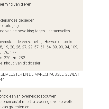
herming van dieren
ederlandse gebieden
 oorlogstijd
ng van de bevolking tegen luchtaanvallen
bovenstaande verzameling. Hiervan ontbreken:
, 19, 20, 26, 27, 29, 57, 61, 64, 89, 90, 94, 109,
, 176, 177
es: 220 t/m 232
e inhoud van dit dossier
RGEMEESTER EN DE MARECHAUSSEE GEWEST
44
n
ontroles van overheidsgebouwen
rsonen en/of m.b.t. uitvoering diverse wetten
 van groenten en fruit