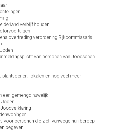
baar
chtelingen
ming
Gelderland verblijf houden
otorvoertuigen
ens overtreding verordening Rijkcommissaris
m
 Joden
aanmeldingsplicht van personen van Joodschen
, plantsoenen, lokalen en nog veel meer
van een gemengd huwelijk
he Joden
-Joodverklaring
odenwoningen
ijs voor personen die zich vanwege hun beroep
ten begeven