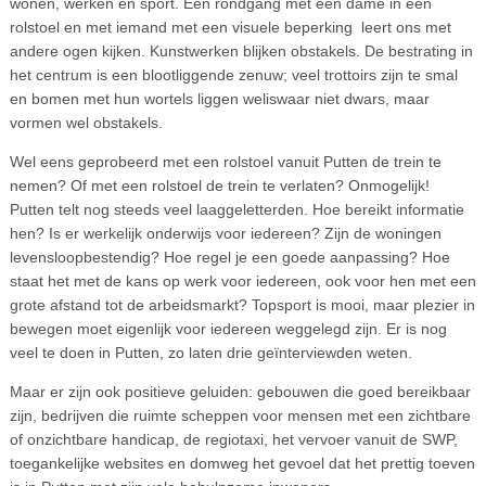
wonen, werken en sport. Een rondgang met een dame in een
rolstoel en met iemand met een visuele beperking leert ons met
andere ogen kijken. Kunstwerken blijken obstakels. De bestrating in
het centrum is een blootliggende zenuw; veel trottoirs zijn te smal
en bomen met hun wortels liggen weliswaar niet dwars, maar
vormen wel obstakels.
Wel eens geprobeerd met een rolstoel vanuit Putten de trein te
nemen? Of met een rolstoel de trein te verlaten? Onmogelijk!
Putten telt nog steeds veel laaggeletterden. Hoe bereikt informatie
hen? Is er werkelijk onderwijs voor iedereen? Zijn de woningen
levensloopbestendig? Hoe regel je een goede aanpassing? Hoe
staat het met de kans op werk voor iedereen, ook voor hen met een
grote afstand tot de arbeidsmarkt? Topsport is mooi, maar plezier in
bewegen moet eigenlijk voor iedereen weggelegd zijn. Er is nog
veel te doen in Putten, zo laten drie geïnterviewden weten.
Maar er zijn ook positieve geluiden: gebouwen die goed bereikbaar
zijn, bedrijven die ruimte scheppen voor mensen met een zichtbare
of onzichtbare handicap, de regiotaxi, het vervoer vanuit de SWP,
toegankelijke websites en domweg het gevoel dat het prettig toeven