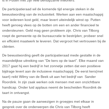
is in Putten met zijn vele behulpzame inwoners.
De participatieraad wil de komende tijd energie steken in de
bewustwording van de inclusiviteit. Werken aan een maatschappij
voor iedereen kost geld, maar levert uiteindelijk winst op. Putten
heeft genoeg vlees op de botten om een en ander financieel te
ondersteunen. Geld mag geen probleem zijn. Chris van Tilborg
roept de gemeente op de bureaucratie te bestrijden; probeer snel
en efficiënt maatwerk te leveren. Dat vergroot het vertrouwen bij de
cliënten.
De bewustwording geeft de participatieraad mede gestalte in de
maandelijkse uitreiking van “De kers op de taart”. Elke maand van
2017 gaat hij een bedrijf in het zonnetje zetten dat een positieve
bijdrage levert aan de inclusieve maatschappij. De eerst kers(met
taart) reikt Wilmy van de Beek uit aan het bedrijf van Sander
Roordink. In zijn zaak werken ook mensen met een onzichtbare
handicap. Onder luid applaus neemt de bescheiden Roordink de
taart in ontvangst.
Na de pauze gaan de aanwezigen in groepjes met elkaar in
gesprek over de onderwerpen die Chris van Tilborg heeft