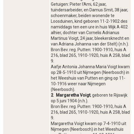
Getuigen: Pieter l'Ami, 62 jaar,
tuindersarbeider, en Damus Smit, 38 jaar,
schoenmaker, beiden wonende te
Loosduinen, kind geboren 11-2-1902 des
namiddags ten een ure in huis Wijk A 402
alhier, dochter van Cornelis Adrianus
Martinus Voigt, 24 jaar, bleekersknecht en
van Adriana Johanna van der Stelt) (n.h.).
Bron Bev. reg. Putten: 1900-1910, huis A
216, blad 265, 1910-1920, huis A 258, blad
9.
Aafje Antonia Johanna Maria Voigt kwam
op 28-5-1910 uit Nijmegen (Neerbosch) in
het Weeshuis van Putten en ging op 11-
10-1916 weer naar Nijmegen
(Neerbosch).
2 Margaretha Voigt
, geboren te Rijswijk
op 5 juni 1904 (n.h.).
Bron Bev. reg. Putten: 1900-1910, huis A
216, blad 265, 1910-1920, huis A 258, blad
9.
Margaretha Voigt kwam op 7-4-1910 uit
Nijmegen (Neerbosch) in het Weeshuis