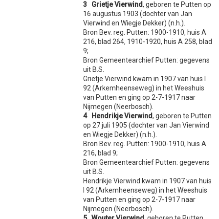
3 Grietje Vierwind
, geboren te Putten op
16 augustus 1903 (dochter van Jan
Vierwind en Wiegje Dekker) (n.h.).
Bron Bev. reg. Putten: 1900-1910, huis A
216, blad 264, 1910-1920, huis A 258, blad
9;
Bron Gemeentearchief Putten: gegevens
uit B.S.
Grietje Vierwind kwam in 1907 van huis I
92 (Arkemheenseweg) in het Weeshuis
van Putten en ging op 2-7-1917 naar
Nijmegen (Neerbosch).
4 Hendrikje Vierwind
, geboren te Putten
op 27 juli 1905 (dochter van Jan Vierwind
en Wiegje Dekker) (n.h.).
Bron Bev. reg. Putten: 1900-1910, huis A
216, blad 9;
Bron Gemeentearchief Putten: gegevens
uit B.S.
Hendrikje Vierwind kwam in 1907 van huis
I 92 (Arkemheenseweg) in het Weeshuis
van Putten en ging op 2-7-1917 naar
Nijmegen (Neerbosch).
5
Wouter Vierwind
, geboren te Putten