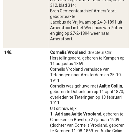
312, blad 314;
Bron Gemeentearchief Amersfoort:
geboorteakte.
Jacobus de Vrij kwam op 24-3-1891 uit
Amersfoort in het Weeshuis van Putten
en ging op 27-2-1894 weer naar
Amersfoort.
146.
Cornelis Vrooland
, directeur Chr.
Herstellingsoord, geboren te Kampen op
11 augustus 1869.
Cornelis Vrooland verhuisde van
Teteringen naar Amsterdam op 25-10-
1911.
Cornelis was gehuwd met
Aaltje Colijn
,
geboren te Dubbeldam op 11 april 1870,
overleden te Teteringen op 13 februari
1911.
Uit dit huwelijk:
1
Adriana Aaltje Vrooland
, geboren te
Ginneken en Bavel op 27 januari 1909
(dochter van Cornelis Vrooland, geboren
te Kampen 11-08-1869, en Aaltje Colijn,