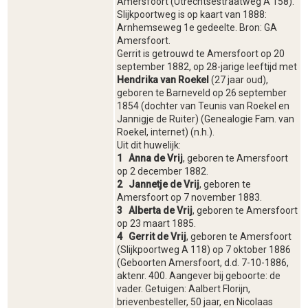
Amersfoort (Utrechtsestraatweg A 158).
Slijkpoortweg is op kaart van 1888:
Arnhemseweg 1e gedeelte. Bron: GA
Amersfoort.
Gerrit is getrouwd te Amersfoort op 20
september 1882, op 28-jarige leeftijd met
Hendrika van Roekel
(27 jaar oud),
geboren te Barneveld op 26 september
1854 (dochter van Teunis van Roekel en
Jannigje de Ruiter) (Genealogie Fam. van
Roekel, internet) (n.h.).
Uit dit huwelijk:
1
Anna de Vrij
, geboren te Amersfoort
op 2 december 1882.
2 Jannetje de Vrij
, geboren te
Amersfoort op 7 november 1883.
3 Alberta de Vrij
, geboren te Amersfoort
op 23 maart 1885.
4 Gerrit de Vrij
, geboren te Amersfoort
(Slijkpoortweg A 118) op 7 oktober 1886
(Geboorten Amersfoort, d.d. 7-10-1886,
aktenr. 400. Aangever bij geboorte: de
vader. Getuigen: Aalbert Florijn,
brievenbesteller, 50 jaar, en Nicolaas