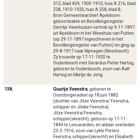
312, blad 409, 1900-1910, huis A 216, blad
238, 1910-1920, huis A 258, blad 8;
Bron Gemeentearchief Apeldoorn:
geboorteakte en Bevolkingsregister.
Gerritje Veenhuizen vertrok op 9-11-1897
uit Apeldoorn in het Weeshuis van Putten
(op 29-11-1897 ingeschreven in het
Bevolkingsregister van Putten) en ging op
29-8-1917 naar Nijmegen (Neerbosch).
Zij trouwde op 17-11-1920 te
Oudenbosch met Gerardus Pieter Hartog,
geboren te Oudenbosch, zoon van Aalt
Hartog en Mietje de Jong.
138.
Guurtje Veenstra
, geboren te
Oostdongeradeel op 18 juni 1882
(dochter van Jitze Veenstra/ Feenstra,
schipper en Jitske Feenstra).
Jitze Veenstra/Feenstra,
schipper(sknecht), geboren op 17-11-
1844 te Leeuwarden, en aldaar overleden
23-2-1916, zoon van Lykle Pieters
Feenstra, schipper(sknecht) en Elisabeth