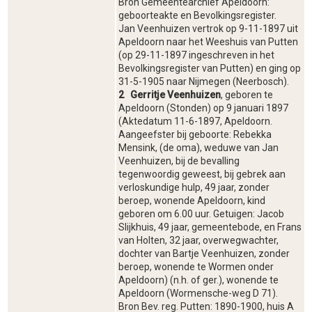
Bron Gemeentearchief Apeldoorn:
geboorteakte en Bevolkingsregister.
Jan Veenhuizen vertrok op 9-11-1897 uit
Apeldoorn naar het Weeshuis van Putten
(op 29-11-1897 ingeschreven in het
Bevolkingsregister van Putten) en ging op
31-5-1905 naar Nijmegen (Neerbosch).
2 Gerritje Veenhuizen
, geboren te
Apeldoorn (Stonden) op 9 januari 1897
(Aktedatum 11-6-1897, Apeldoorn.
Aangeefster bij geboorte: Rebekka
Mensink, (de oma), weduwe van Jan
Veenhuizen, bij de bevalling
tegenwoordig geweest, bij gebrek aan
verloskundige hulp, 49 jaar, zonder
beroep, wonende Apeldoorn, kind
geboren om 6.00 uur. Getuigen: Jacob
Slijkhuis, 49 jaar, gemeentebode, en Frans
van Holten, 32 jaar, overwegwachter,
dochter van Bartje Veenhuizen, zonder
beroep, wonende te Wormen onder
Apeldoorn) (n.h. of ger.), wonende te
Apeldoorn (Wormensche-weg D 71).
Bron Bev. reg. Putten: 1890-1900, huis A