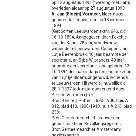
op 12 augustus 1893 (tweeling met Jan),
overleden aldaar op 27 augustus 1893.
6 Jan (Bloem) Vormeer
, kleermaker,
geboren te Leeuwarden op 13 oktober
1894
(Geboorten Leeuwarden aktnr. 646, d.d.
16-10-1894. Aangegeven door: Fokeltje
van der Kaars, 28 jaar, vroedvrouw,
wonende te Leeuwarden. Getuigen: Jan
Lutje Beerenbroek, 46 jaar, beambte der
secretarie, en Sijbe Wijbrandts, 48 jaar,
beambte der secretarie, kind geboren 13-
10-1894 des namiddags ten drie ure zoon
van Trijntje Bloem, ongehuwd, wonende
te Leeuwarden. Hij werd bij huwelijk d.d.
28-7-1897 te Amsterdam erkend door
Berend Vormeer) (n.h.).
Bron Bev. reg. Putten: 1890-1900, huis A
312, blad 410, 1900-1910, huis A 216, blad
238;
Bron Gemeentearchief Leeuwarden:
geboorteakte en Bevolkingsregister;
Bron Gemeentearchief Amsterdam:
gezinskaarten.