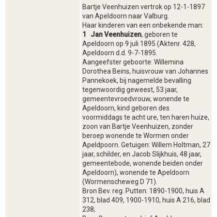
Bartje Veenhuizen vertrok op 12-1-1897
van Apeldoorn naar Valburg.
Haar kinderen van een onbekende man:
1 Jan Veenhuizen
, geboren te
Apeldoorn op 9 juli 1895 (Aktenr. 428,
Apeldoorn d.d. 9-7-1895.
Aangeefster geboorte: Willemina
Dorothea Beins, huisvrouw van Johannes
Pannekoek, bij nagemelde bevalling
tegenwoordig geweest, 53 jaar,
gemeentevroedvrouw, wonende te
Apeldoorn, kind geboren des
voormiddags te acht ure, ten haren huize,
zoon van Bartje Veenhuizen, zonder
beroep wonende te Wormen onder
Apeldpoorn. Getuigen: Willem Holtman, 27
jaar, schilder, en Jacob Slijkhuis, 48 jaar,
gemeentebode, wonende beiden onder
Apeldoorn), wonende te Apeldoorn
(Wormenscheweg D 71).
Bron Bev. reg. Putten: 1890-1900, huis A
312, blad 409, 1900-1910, huis A 216, blad
238;