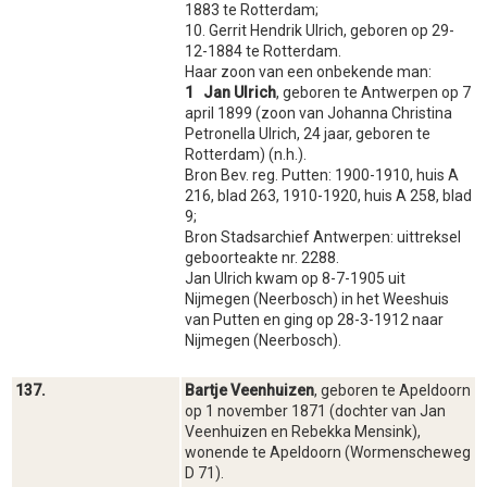
1883 te Rotterdam;
10. Gerrit Hendrik Ulrich, geboren op 29-
12-1884 te Rotterdam.
Haar zoon van een onbekende man:
1 Jan Ulrich
, geboren te Antwerpen op 7
april 1899 (zoon van Johanna Christina
Petronella Ulrich, 24 jaar, geboren te
Rotterdam) (n.h.).
Bron Bev. reg. Putten: 1900-1910, huis A
216, blad 263, 1910-1920, huis A 258, blad
9;
Bron Stadsarchief Antwerpen: uittreksel
geboorteakte nr. 2288.
Jan Ulrich kwam op 8-7-1905 uit
Nijmegen (Neerbosch) in het Weeshuis
van Putten en ging op 28-3-1912 naar
Nijmegen (Neerbosch).
137.
Bartje Veenhuizen
, geboren te Apeldoorn
op 1 november 1871 (dochter van Jan
Veenhuizen en Rebekka Mensink),
wonende te Apeldoorn (Wormenscheweg
D 71).