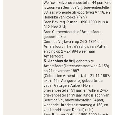
Wolfswinkel, brievenbesteller, 44 jaar. Kind
is zoon van Gerrit de Vrij, brievenbesteller,
33 jaar, wonende Slijkpoortweg A 118, en
Hendrika van Roekel) (n.h.).
Bron Bev. reg. Putten: 1890-1900, huis A
312, blad 314;
Bron Gemeentearchief Amersfoort:
geboorteakte.
Gerrit de Vrij kwam op 24-3-1891 uit
Amersfoort in het Weeshuis van Putten
en ging op 27-2-1894 weer naar
Amserfoort.
5 Jacobus de Vrij
, geboren te
Amersfoort (Utrechtsestraatweg A 158)
op 21 november 1887
(Geboorten Amersfoort, d.d. 21-11-1887,
aktnr. 465. Aangever bij geboorte: de
vader. Getuigen: Aalbert Florijn,
brievenbesteller, 51 jaar, en Willem Zwip,
brievenbesteller, 39 jaar. Kind is zoon van
Gerrit de Vrij, brievenbesteller, 34 jaar,
wonende Utrechtsestraatweg A 158, en
van Hendrika van Roekel) (n.h.).
Bron Bev. reg. Putten: 1890-1900, huis A