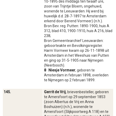
10-1895 des middags ten twaalf ure,
zoon van Trijntje Bloem, ongehuwd,
wonende te Leeuwarden. Hij werd bij
huwelijk d.d. 28-7-1897 te Amsterdam
erkend door Berend Vormeer) (n.h.).
Bron Bev. reg. Putten: 1890-1900, huis A
312, blad 410, 1900-1910, huis A 216, blad
238;
Bron Gemeentearchief Leeuwarden:
geboorteakte en Bevolkingsregister.
Harm Vormeer kwam op 26-11-1898 uit
Amsterdam in het Weeshuis van Putten
en ging op 31-5-1905 naar Nijmegen
(Neerbosch).
8 Niesje Vormeer
, geboren te
Amsterdam in februari 1898, overleden
te Nijmegen op 2 februari 1899.
145.
Gerrit de Vrij
, brievenbesteller, geboren
te Amersfoort op 29 september 1853
(zoon Albertus de Vrij en Anna
Boshuizen) (n.h.), wonende te
Amersfoort (Slijkpoortweg A 118) en te