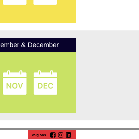
ember & December
Volg ons