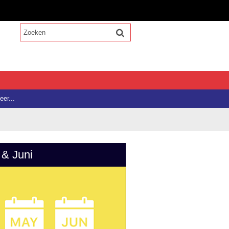
eer...
 & Juni