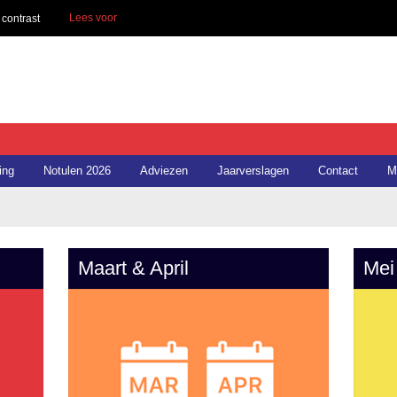
Lees voor
contrast
ing
Notulen 2026
Adviezen
Jaarverslagen
Contact
M
Maart & April
Mei