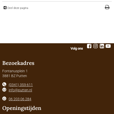
Deel deze pagina
Volg ons
Bezoekadres
Fontanusplein 1
3881 BZ Putten
(0341) 359 611
info@putten.nl
06 203 06 284
Openingstijden