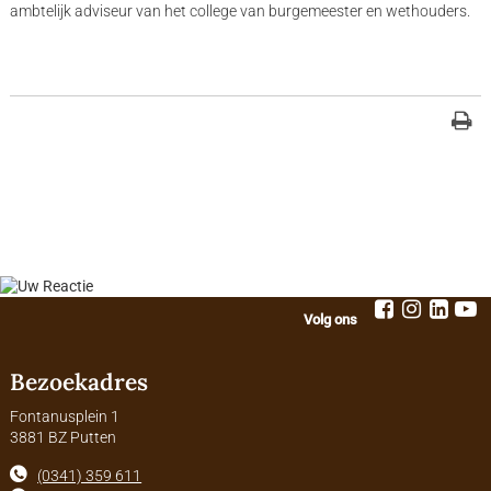
ambtelijk adviseur van het college van burgemeester en wethouders.
Volg ons
Bezoekadres
Fontanusplein 1
3881 BZ Putten
(0341) 359 611