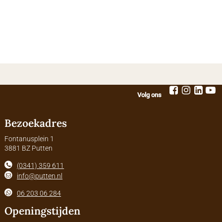
Volg ons
Bezoekadres
Fontanusplein 1
3881 BZ Putten
(0341) 359 611
info@putten.nl
06 203 06 284
Openingstijden