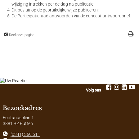
wijziging intrekken per de dag na publicatie.
Dit besluit op de gebruikelijke wijze publiceren;
De Participatieraad antwoorden via de concept-antwoordbrief.
Deel deze pagina
Volg ons
Bezoekadres
Fontanusplein 1
3881 BZ Putten
(0341) 359 611