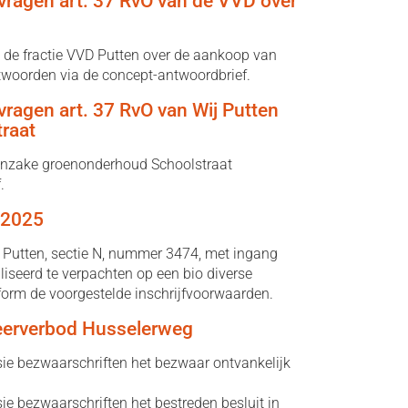
 vragen art. 37 RvO van de VVD over
an de fractie VVD Putten over de aankoop van
twoorden via de concept-antwoordbrief.
 vragen art. 37 RvO van Wij Putten
raat
 inzake groenonderhoud Schoolstraat
.
 2025
 Putten, sectie N, nummer 3474, met ingang
liseerd te verpachten op een bio diverse
form de voorgestelde inschrijfvoorwaarden.
keerverbod Husselerweg
e bezwaarschriften het bezwaar ontvankelijk
e bezwaarschriften het bestreden besluit in