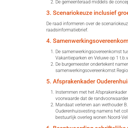
De gemeenteraad middels de concept
3. Scenariokeuze inclusief gro
De raad informeren over de scenariokeuze
raadsinformatiebrief.
4. Samenwerkingsovereenkoms
De samenwerkingsovereenkomst tusse
Vakantieparken en Veluwe op 1 t.b.v
De burgemeester ondertekent namen
samenwerkingsovereenkomst Regio 
5. Afsprakenkader Ouderenhui
Instemmen met het Afsprakenkader 
voorwaarde dat de randvoorwaarden 
Mandaat verlenen aan wethouder B.
Ouderenhuisvesting namens het coll
bestuurlijk overleg wonen Noord-Ve