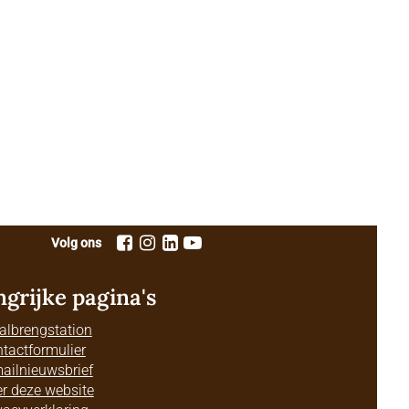
Volg ons
ngrijke pagina's
albrengstation
tactformulier
ailnieuwsbrief
r deze website