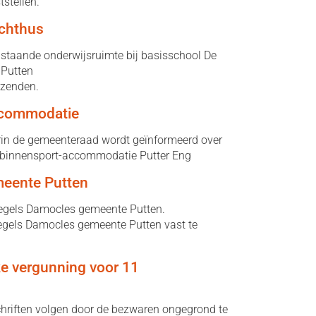
stellen.
Ichthus
staande onderwijsruimte bij basisschool De
 Putten
rzenden.
ccommodatie
arin de gemeenteraad wordt geïnformeerd over
 binnensport-accommodatie Putter Eng
meente Putten
sregels Damocles gemeente Putten.
regels Damocles gemeente Putten vast te
ke vergunning voor 11
riften volgen door de bezwaren ongegrond te