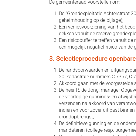
De gemeenteraad voorstellen om:
De “Grondexploitatie Achterstraat 20 &
geheimhouding op de bijlage);
Een verliesvoorziening van het beoog
dekken vanuit de reserve grondexploi
Een risicobuffer te treffen vanuit 
een mogelijk negatief risico van de 
3. Selectieprocedure openbare
De randvoorwaarden en uitgangspunt
20, kadastrale nummers C 7367, C 7
Akkoord gaan met de voorgestelde s
De heer R. de Jong, manager Opgav
de voorlopige gunnings- en afwijsbri
verzenden na akkoord van verantwoor
indien en voor zover dit past binnen
grondopbrengst;
De definitieve gunning en de onder
mandateren (college resp. burgemee