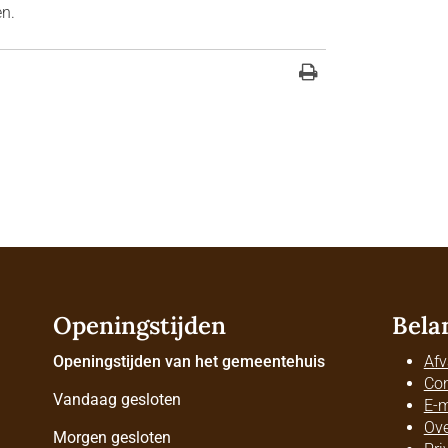
en.
Openingstijden
Bela
Openingstijden van het gemeentehuis
Afv
Con
Vandaag gesloten
E-m
Ove
Morgen gesloten