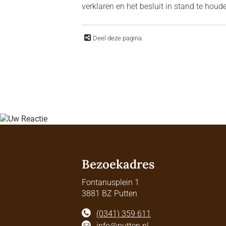
verklaren en het besluit in stand te houd
Deel deze pagina
Bezoekadres
Fontanusplein 1
3881 BZ Putten
(0341) 359 611
info@putten.nl