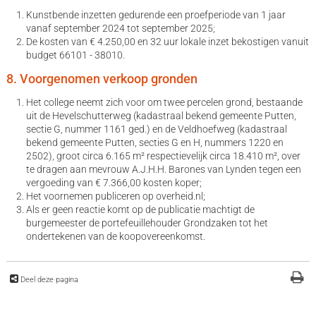
Kunstbende inzetten gedurende een proefperiode van 1 jaar
vanaf september 2024 tot september 2025;
De kosten van € 4.250,00 en 32 uur lokale inzet bekostigen vanuit
budget 66101 - 38010.
8. Voorgenomen verkoop gronden
Het college neemt zich voor om twee percelen grond, bestaande
uit de Hevelschutterweg (kadastraal bekend gemeente Putten,
sectie G, nummer 1161 ged.) en de Veldhoefweg (kadastraal
bekend gemeente Putten, secties G en H, nummers 1220 en
2502), groot circa 6.165 m² respectievelijk circa 18.410 m², over
te dragen aan mevrouw A.J.H.H. Barones van Lynden tegen een
vergoeding van € 7.366,00 kosten koper;
Het voornemen publiceren op overheid.nl;
Als er geen reactie komt op de publicatie machtigt de
burgemeester de portefeuillehouder Grondzaken tot het
ondertekenen van de koopovereenkomst.
Deel deze pagina