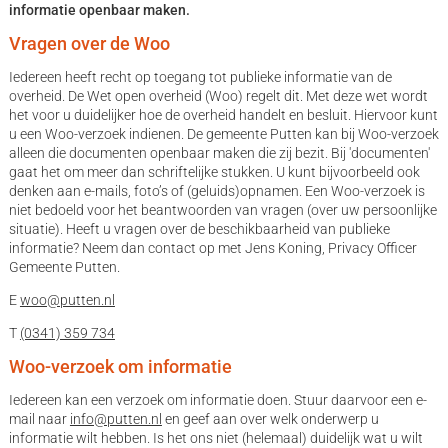
informatie openbaar maken.
Vragen over de Woo
Iedereen heeft recht op toegang tot publieke informatie van de
overheid. De Wet open overheid (Woo) regelt dit. Met deze wet wordt
het voor u duidelijker hoe de overheid handelt en besluit. Hiervoor kunt
u een Woo-verzoek indienen. De gemeente Putten kan bij Woo-verzoek
alleen die documenten openbaar maken die zij bezit. Bij 'documenten'
gaat het om meer dan schriftelijke stukken. U kunt bijvoorbeeld ook
denken aan e-mails, foto’s of (geluids)opnamen. Een Woo-verzoek is
niet bedoeld voor het beantwoorden van vragen (over uw persoonlijke
situatie). Heeft u vragen over de beschikbaarheid van publieke
informatie? Neem dan contact op met Jens Koning, Privacy Officer
Gemeente Putten.
E
woo@putten.nl
T
(0341) 359 734
Woo-verzoek om informatie
Iedereen kan een verzoek om informatie doen. Stuur daarvoor een e-
mail naar
info@putten.nl
en geef aan over welk onderwerp u
informatie wilt hebben. Is het ons niet (helemaal) duidelijk wat u wilt