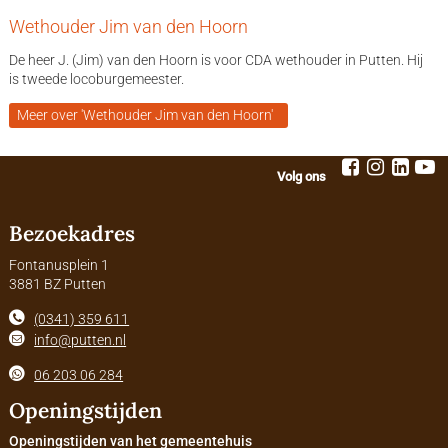
Wethouder Jim van den Hoorn
De heer J. (Jim) van den Hoorn is voor CDA wethouder in Putten. Hij
is tweede locoburgemeester.
Meer over 'Wethouder Jim van den Hoorn'
Volg ons
Bezoekadres
Fontanusplein 1
3881 BZ Putten
(0341) 359 611
info@putten.nl
06 203 06 284
Openingstijden
Openingstijden van het gemeentehuis