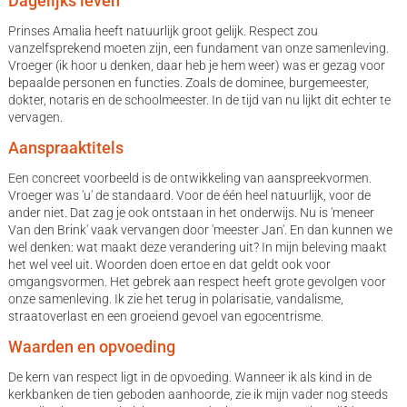
Dagelijks leven
Prinses Amalia heeft natuurlijk groot gelijk. Respect zou
vanzelfsprekend moeten zijn, een fundament van onze samenleving.
Vroeger (ik hoor u denken, daar heb je hem weer) was er gezag voor
bepaalde personen en functies. Zoals de dominee, burgemeester,
dokter, notaris en de schoolmeester. In de tijd van nu lijkt dit echter te
vervagen.
Aanspraaktitels
Een concreet voorbeeld is de ontwikkeling van aanspreekvormen.
Vroeger was 'u' de standaard. Voor de één heel natuurlijk, voor de
ander niet. Dat zag je ook ontstaan in het onderwijs. Nu is 'meneer
Van den Brink' vaak vervangen door 'meester Jan'. En dan kunnen we
wel denken: wat maakt deze verandering uit? In mijn beleving maakt
het wel veel uit. Woorden doen ertoe en dat geldt ook voor
omgangsvormen. Het gebrek aan respect heeft grote gevolgen voor
onze samenleving. Ik zie het terug in polarisatie, vandalisme,
straatoverlast en een groeiend gevoel van egocentrisme.
Waarden en opvoeding
De kern van respect ligt in de opvoeding. Wanneer ik als kind in de
kerkbanken de tien geboden aanhoorde, zie ik mijn vader nog steeds