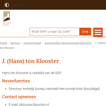
Lees voor
Home
Bestuur
Gemeenteraad
Samenstelling gemeenteraad 2026-2030
J. (Hans)
ten Klooster
J. (Hans) ten Klooster
Hans ten Klooster is raadslid van de SGP.
Nevenfuncties
Directeur kerkelijk bureau Hersteld Hervormde Kerk (bezoldigd)
Contact opnemen
E-mail:
jtklooster@putten.nl