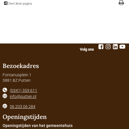
Deel deze pagina
Volg ons
Bezoekadres
Fontanusplein 1
3881 BZ Putten
(0341) 359 611
info@putten.nl
06 203 06 284
Openingstijden
Openingstijden van het gemeentehuis