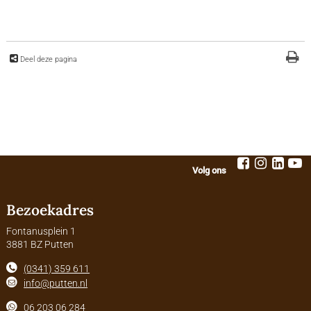
Deel deze pagina
Volg ons
Bezoekadres
Fontanusplein 1
3881 BZ Putten
(0341) 359 611
info@putten.nl
06 203 06 284