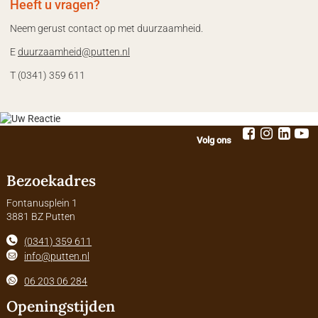
Heeft u vragen?
Neem gerust contact op met duurzaamheid.
E
duurzaamheid
@putten.nl
T (0341) 359 611
Volg ons
Bezoekadres
Fontanusplein 1
3881 BZ Putten
(0341) 359 611
info@putten.nl
06 203 06 284
Openingstijden