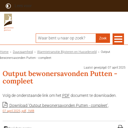
Lees voor
Home
Duurzaamheid
Warmtetransitie Bijsteren en Husselerveld
Output
bewonersavonden Putten - compleet
Laatst gewijzigd: 07 april 2025
Output bewonersavonden Putten -
compleet
Volg de onderstaande link om het
PDF
document te downloaden.
Download ‘Output bewonersavonden Putten - compleet’,
07 april 2025,
pdf
, 1MB