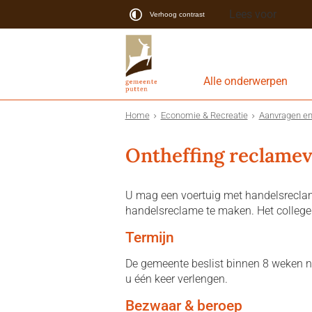
Lees voor
Verhoog contrast
Alle onderwerpen
Home
Economie & Recreatie
Aanvragen en
Ontheffing reclamev
U mag een voertuig met handelsreclam
handelsreclame te maken. Het college
Termijn
De gemeente beslist binnen 8 weken 
u één keer verlengen.
Bezwaar & beroep