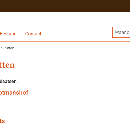
Bestuur
Contact
in Putten
tten
plaatsen.
ootmanshof
ts