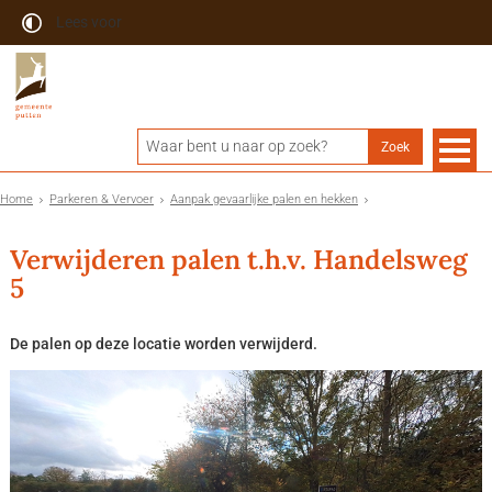
Lees voor
Home
Parkeren & Vervoer
Aanpak gevaarlijke palen en hekken
Verwijderen palen t.h.v. Handelsweg
5
De palen op deze locatie worden verwijderd.