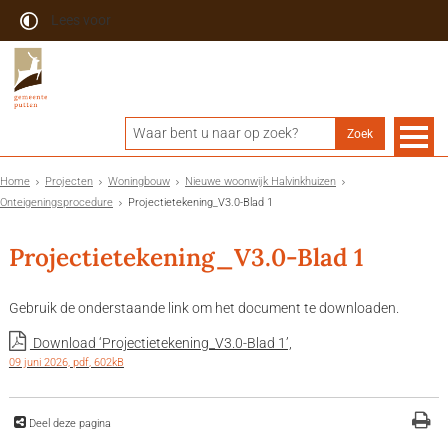
Lees voor
Home
Projecten
Woningbouw
Nieuwe woonwijk Halvinkhuizen
Onteigeningsprocedure
Projectietekening_V3.0-Blad 1
Projectietekening_V3.0-Blad 1
Gebruik de onderstaande link om het document te downloaden.
Download ‘Projectietekening_V3.0-Blad 1’,
09 juni 2026,
pdf
, 602kB
Deel deze pagina