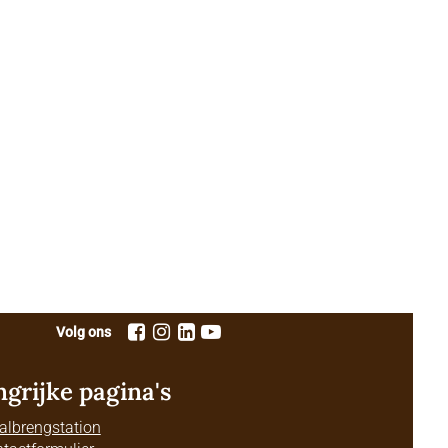
Volg ons
ngrijke pagina's
albrengstation