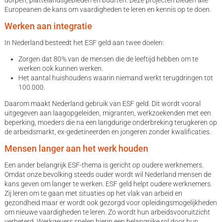
Europeanen de kans om vaardigheden te leren en kennis op te doen.
Werken aan integratie
In Nederland besteedt het ESF geld aan twee doelen:
Zorgen dat 80% van de mensen die de leeftijd hebben om te
werken ook kunnen werken.
Het aantal huishoudens waarin niemand werkt terugdringen tot
100.000.
Daarom maakt Nederland gebruik van ESF geld. Dit wordt vooral
uitgegeven aan laagopgeleiden, migranten, werkzoekenden met een
beperking, moeders die na een langdurige onderbreking terugkeren op
de arbeidsmarkt, ex-gedetineerden en jongeren zonder kwalificaties.
Mensen langer aan het werk houden
Een ander belangrijk ESF-thema is gericht op oudere werknemers.
Omdat onze bevolking steeds ouder wordt wil Nederland mensen de
kans geven om langer te werken. ESF geld helpt oudere werknemers.
Zij leren om te gaan met situaties op het vlak van arbeid en
gezondheid maar er wordt ook gezorgd voor opleidingsmogelijkheden
om nieuwe vaardigheden te leren. Zo wordt hun arbeidsvooruitzicht
verbeterd. Werkgevers spelen hierin een belangrijke rol door hun