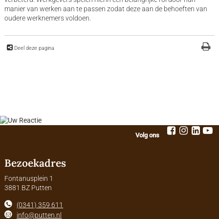
manier van werken aan te passen zodat deze aan de behoeften van
oudere werknemers voldoen.
Deel deze pagina
Volg ons
Bezoekadres
Fontanusplein 1
3881 BZ Putten
(0341) 359 611
info@putten.nl