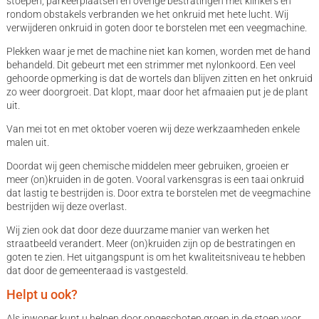
stoepen, parkeerplaatsen en overige bestratingen met klinkers en
rondom obstakels verbranden we het onkruid met hete lucht. Wij
verwijderen onkruid in goten door te borstelen met een veegmachine.
Plekken waar je met de machine niet kan komen, worden met de hand
behandeld. Dit gebeurt met een strimmer met nylonkoord. Een veel
gehoorde opmerking is dat de wortels dan blijven zitten en het onkruid
zo weer doorgroeit. Dat klopt, maar door het afmaaien put je de plant
uit.
Van mei tot en met oktober voeren wij deze werkzaamheden enkele
malen uit.
Doordat wij geen chemische middelen meer gebruiken, groeien er
meer (on)kruiden in de goten. Vooral varkensgras is een taai onkruid
dat lastig te bestrijden is. Door extra te borstelen met de veegmachine
bestrijden wij deze overlast.
Wij zien ook dat door deze duurzame manier van werken het
straatbeeld verandert. Meer (on)kruiden zijn op de bestratingen en
goten te zien. Het uitgangspunt is om het kwaliteitsniveau te hebben
dat door de gemeenteraad is vastgesteld.
Helpt u ook?
Als inwoner kunt u helpen door opgeschoten groen in de stoep voor