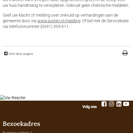
uw huis handmatig te verwijderen. Gebruik geen chemische middelen.
Geef uw klacht of melding over onkruid op verhardingen aan de
gemeente door via
www.putten.nl/melding
. Of bel met de Servicebalie
via telefoonnummer (0341) 359 611.
Deel deze pagina
Volg ons
Bezoekadres
Fontanusplein 1