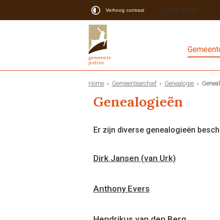
Lees voor
Verhoog contrast
Gemeente
Home
Gemeentearchief
Genealogie
Geneal
Genealogieën
Er zijn diverse genealogieën besch
Dirk Jansen (van Urk)
Anthony Evers
Hendrikus van den Berg