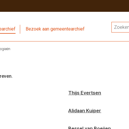
archief
Bezoek aan gemeentearchief
ogieën
reven.
Thijs Evertsen
Alidaan Kuiper
Bessel van Boeijen