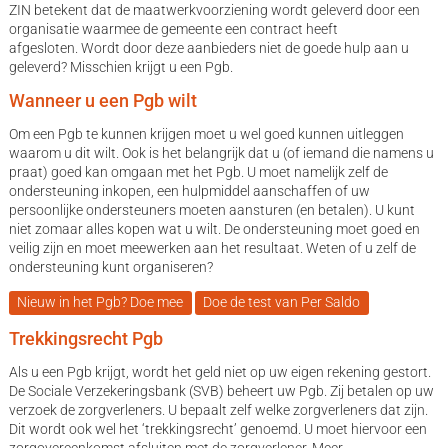
ZIN betekent dat de maatwerkvoorziening wordt geleverd door een
organisatie waarmee de gemeente een contract heeft
afgesloten. Wordt door deze aanbieders niet de goede hulp aan u
geleverd? Misschien krijgt u een Pgb.
Wanneer u een Pgb wilt
Om een Pgb te kunnen krijgen moet u wel goed kunnen uitleggen
waarom u dit wilt. Ook is het belangrijk dat u (of iemand die namens u
praat) goed kan omgaan met het Pgb. U moet namelijk zelf de
ondersteuning inkopen, een hulpmiddel aanschaffen of uw
persoonlijke ondersteuners moeten aansturen (en betalen). U kunt
niet zomaar alles kopen wat u wilt. De ondersteuning moet goed en
veilig zijn en moet meewerken aan het resultaat. Weten of u zelf de
ondersteuning kunt organiseren?
Nieuw in het Pgb? Doe mee
Doe de test van Per Saldo
Trekkingsrecht Pgb
Als u een Pgb krijgt, wordt het geld niet op uw eigen rekening gestort.
De Sociale Verzekeringsbank (SVB) beheert uw Pgb. Zij betalen op uw
verzoek de zorgverleners. U bepaalt zelf welke zorgverleners dat zijn.
Dit wordt ook wel het ‘trekkingsrecht’ genoemd. U moet hiervoor een