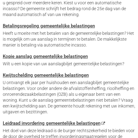
u gespreid over meerdere keren. Kiest u voor een automatische
incasso? De gemeente schrijft het bedrag rond de 25e dag van de
maand automatisch af van uw rekening.
Betalingsregeling gemeentelijke belastingen
Heeft u moeite met het betalen van de gemeentelijke belastingen? Het
is mogelijk om uw aanslag in termijnen te betalen. De makkelijkste
manier is betaling via automatische incasso.
Kopie aanslag gemeentelijke belastingen
Wilt u een kopie van uw aanslagbiljet gemeentelijke belastingen?
Kwijtschelding gemeentelijke belastingen
U ontvangt elk jaar per huishouden een aanslagbiljet gemeentelijke
belastingen. Voor onder andere de afvalstoffenheffing, rioolheffing en
onroerendezaakbelastingen (OZB) als u eigenaar bent van een
woning. Kunt u de aanslag gemeentebelastingen niet betalen? Vraag
een kwijtschelding aan. De gemeente houdt rekening met uw inkomen,
uitgaven en bezittingen.
Leidraad invordering gemeentelijke belastingen
Het doel van deze leidraad is de burger rechtszekerheid te bieden voor
de door de overheid te treffen invorderingsmaatregelen voor de