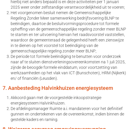
hierbij niet anders bepaald is en deze activiteiten per 1 januari
2025 weer onder zelfstandige verantwoordelijkheid uit te voeren;
Het voorgenomen besluit nemen de Gemeenschappelijke
Regeling Zonder Meer samenwerking bedrijfsvoering BLNP te
beëindigen, daartoe de besluitvormingsprocedure tot formele
opheffing van de gemeenschappelijke regeling zonder meer BLNP
te starten en ter uitvoering hiervan het raadsvoorstel vaststellen,
waardoor de gemeenteraad de gelegenheid heeft een zienswijze
in te dienen op het voorstel tot beëindiging van de
gemeenschappelijke regeling zonder meer BLNP;
De periode tot formele beëindiging te benutten voor onderzoek
naar af te sluiten dienstverleningsovereenkomsten na 1 juli 2025,
zijnde de beoogde formele einddatum, voor voortzetting van
werkzaamheden op het vlak van ICT (Bunschoten), HRM (Nijkerk)
en/ of financiën (Leusden).
7. Aanbesteding Halvinkhuizen energiesysteem
Akkoord gaan met de voorgestelde inkoopstrategie
energiesysteem Halvinkhuizen.
De afdelingsmanager Ruimte a.i. mandateren voor het definitief
gunnen en ondertekenen van de overeenkomst, indien binnen de
gestelde kaders en raming.