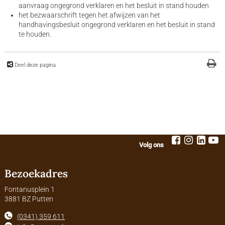
aanvraag ongegrond verklaren en het besluit in stand houden
het bezwaarschrift tegen het afwijzen van het
handhavingsbesluit ongegrond verklaren en het besluit in stand
te houden.
Deel deze pagina
Volg ons
Bezoekadres
Fontanusplein 1
3881 BZ Putten
(0341) 359 611