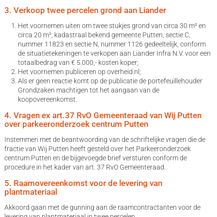
3. Verkoop twee percelen grond aan Liander
Het voornemen uiten om twee stukjes grond van circa 30 m² en
circa 20 m², kadastraal bekend gemeente Putten, sectie C,
nummer 11823 en sectie N, nummer 1126 gedeeltelijk, conform
de situatietekeningen te verkopen aan Liander Infra N.V. voor een
totaalbedrag van € 5.000,- kosten koper;
Het voornemen publiceren op overheid.nl;
Als er geen reactie komt op de publicatie de portefeuillehouder
Grondzaken machtigen tot het aangaan van de
koopovereenkomst.
4. Vragen ex art.37 RvO Gemeenteraad van Wij Putten
over parkeeronderzoek centrum Putten
Instemmen met de beantwoording van de schriftelijke vragen die de
fractie van Wij Putten heeft gesteld over het Parkeeronderzoek
centrum Putten en de bijgevoegde brief versturen conform de
procedure in het kader van art. 37 RvO Gemeenteraad.
5. Raamovereenkomst voor de levering van
plantmateriaal
Akkoord gaan met de gunning aan de raamcontractanten voor de
levering van plantmateriaal in twee percelen.