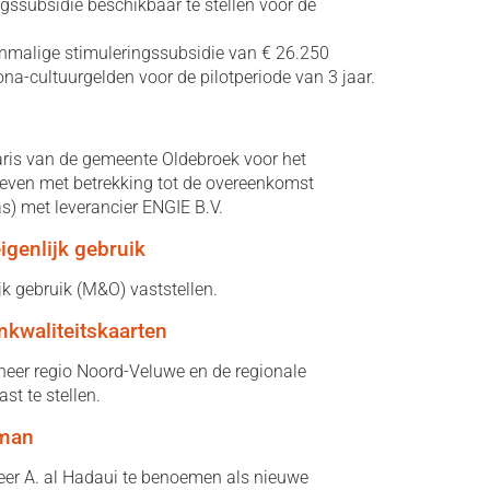
ngssubsidie beschikbaar te stellen voor de
enmalige stimuleringssubsidie van € 26.250
ona-cultuurgelden voor de pilotperiode van 3 jaar.
ris van de gemeente Oldebroek voor het
rieven met betrekking tot de overeenkomst
gas) met leverancier ENGIE B.V.
igenlijk gebruik
jk gebruik (M&O) vaststellen.
kwaliteitskaarten
eer regio Noord-Veluwe en de regionale
t te stellen.
man
er A. al Hadaui te benoemen als nieuwe