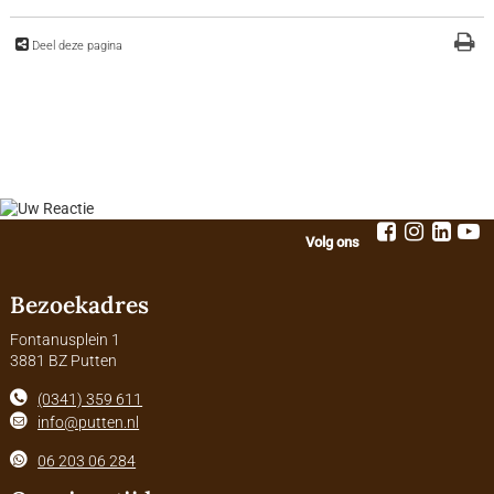
Deel deze pagina
Volg ons
Bezoekadres
Fontanusplein 1
3881 BZ Putten
(0341) 359 611
info@putten.nl
06 203 06 284