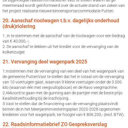
meenteraad wordt geïnformeerd over de actuele stand van zaken van
het project realisatie nieuwe binnensportaccommodatie Putten.
20. Aanschaf rioolwagen t.b.v. dagelijks onderhoud
(druk)riolering
1. In te stemmen met de aanschaf van de rioolwagen voor een bedrag
van € 40.000,--;
2. De aanschaf te dekken uit het krediet voor de vervanging van de
kolkenzuiger.
21. Vervanging deel wagenpark 2025
1.Instemmen met de vervanging van een deel van het wagenpark van
de gemeente PuttenVast te stellen dat het in totaal om de vervanging
van 10 voertuigen gaat, waarvan 9 kleine voertuigen onder de 3.500
kilo (waarvan één met veegvuilopbouw) en de Ravo veegmachine.
2.Akkoord te gaan met de gunning aan de partijen met de beste prijs-
kwaliteitverhouding bij de inschrijving.
3.Vast te stellen dat de financiering van de vervanging plaatsvindt
binnen de in het Meerjareninvesteringsplan 2025-2028 opgenomen
kredieten voor het wagenpark, ter hoogte van € 806.200,- (excl. BTW).
22. Raadsinformatiebrief ZO Gespreksverslag