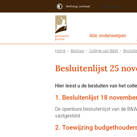
Lees voor
Verhoog contrast
Alle onderwerpen
Home
Bestuur
College van B&W
Besluite
Besluitenlijst 25 n
Hier leest u de besluiten van het coll
1. Besluitenlijst 18 novembe
De openbare besluitenlijst van de B&
vastgesteld.
2. Toewijzing budgethouder