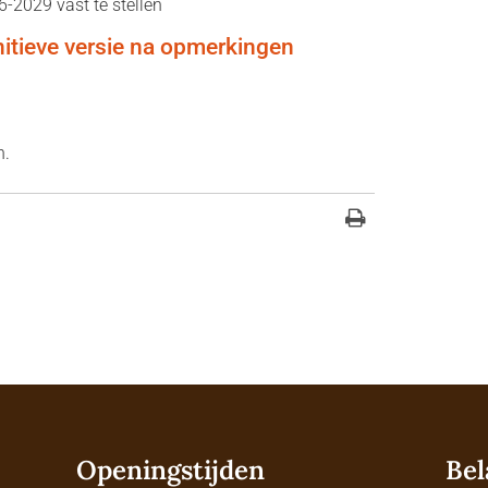
-2029 vast te stellen
nitieve versie na opmerkingen
n.
Openingstijden
Bel