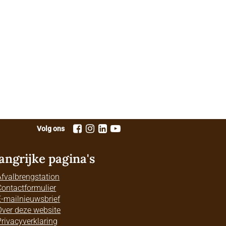
Volg ons
angrijke pagina's
Afvalbrengstation
Contactformulier
E-mailnieuwsbrief
Over deze website
Privacyverklaring