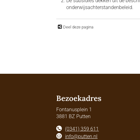
De subsidies dekken uit de besch
onderwijsachterstandenbeleid.
Deel deze pagina
Bezoekadres
Fontanusplein 1
3881 BZ Putten
(0341) 359 611
info@putten.nl