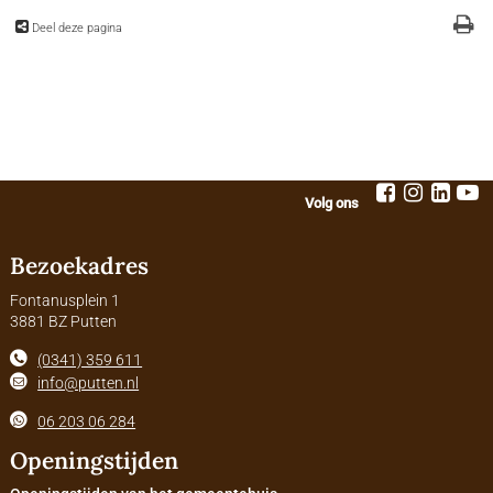
Deel deze pagina
Volg ons
Bezoekadres
Fontanusplein 1
3881 BZ Putten
(0341) 359 611
info@putten.nl
06 203 06 284
Openingstijden