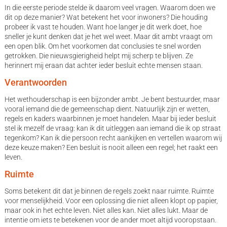
In die eerste periode stelde ik daarom veel vragen. Waarom doen we
dit op deze manier? Wat betekent het voor inwoners? Die houding
probeer ik vast te houden. Want hoe langer je dit werk doet, hoe
sneller je kunt denken dat je het wel weet. Maar dit ambt vraagt om
een open blik. Om het voorkomen dat conclusies te snel worden
getrokken. Die nieuwsgierigheid helpt mij scherp te blijven. Ze
herinnert mij eraan dat achter ieder besluit echte mensen staan.
Verantwoorden
Het wethouderschap is een bijzonder ambt. Je bent bestuurder, maar
vooral iemand die de gemeenschap dient. Natuurlijk zijn er wetten,
regels en kaders waarbinnen je moet handelen. Maar bij ieder besluit
stel ik mezelf de vraag: kan ik dit uitleggen aan iemand die ik op straat
tegenkom? Kan ik die persoon recht aankijken en vertellen waarom wij
deze keuze maken? Een besluit is nooit alleen een regel; het raakt een
leven.
Ruimte
Soms betekent dit dat je binnen de regels zoekt naar ruimte. Ruimte
voor menselijkheid. Voor een oplossing die niet alleen klopt op papier,
maar ook in het echte leven. Niet alles kan. Niet alles lukt. Maar de
intentie om iets te betekenen voor de ander moet altijd vooropstaan.