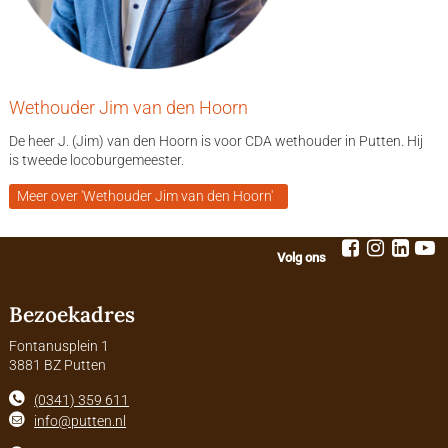
Wethouder Jim van den Hoorn
De heer J. (Jim) van den Hoorn is voor CDA wethouder in Putten. Hij
is tweede locoburgemeester.
Meer over 'Wethouder Jim van den Hoorn'
Volg ons
Bezoekadres
Fontanusplein 1
3881 BZ Putten
(0341) 359 611
info@putten.nl