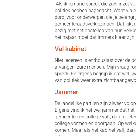
Als ik iemand spreek die zich inzet vo
politiek hebben nagedacht. Want via ee
dorp, voor onderwerpen die je belangrij
gemeenteraadsverkiezingen. Dat lijkt no
bezig met het opstellen van hun verki
het najaar moet dat immers klaar zijn.
Val kabinet
Niet iedereen is enthousiast over de po
afvangen, zure mensen. Mijn vraag roep
spreek. En ergens begrijp ik dat wel, w
van politiek weer extra zichtbaar gew
Jammer
De landelijke partijen zijn alweer vol
Ergens vind ik het wel jammer dat het 
gemeente een college valt, dan moeten
college vormen en doorgaan. Op welke
komen. Maar als het kabinet valt, dan 