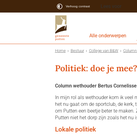
Lees voor
Verhoog contrast
Alle onderwerpen
Home
Bestuur
College van B&W
Column 
Politiek: doe je mee
Column wethouder Bertus Cornelisse
In mijn rol als wethouder kom ik veel 
het nu gaat om de sportclub, de kerk, t
om Putten een beetje beter te maken.
Putten niet het dorp zijn zoals het nu i
Lokale politiek