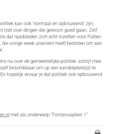
 politiek kan ook ‘normaal en opbouwend’ zijn,
nt niet over dingen die gewoon goed gaan. Zelf
k zie dat raadsleden zich echt inzetten voor Putten.
 die vorige week unaniem heeft besloten om aan
l.
s na over de gemeentelijke politiek: schrijf mee
zelf beschikbaar om op een kandidatenlijst te
n hopelijk ervaar je dat politiek ook opbouwend
n.nl
met als onderwerp “Fontanusplein 1”.