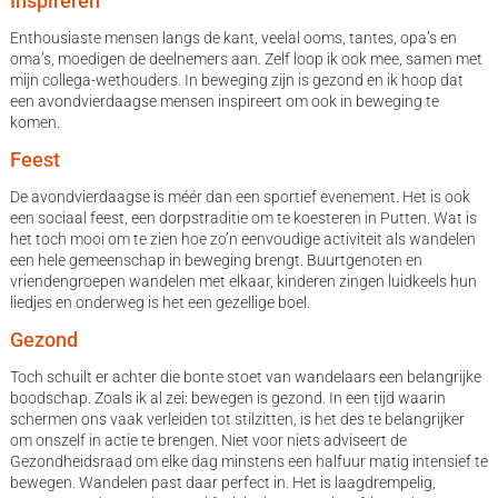
Inspireren
Enthousiaste mensen langs de kant, veelal ooms, tantes, opa’s en
oma’s, moedigen de deelnemers aan. Zelf loop ik ook mee, samen met
mijn collega-wethouders. In beweging zijn is gezond en ik hoop dat
een avondvierdaagse mensen inspireert om ook in beweging te
komen.
Feest
De avondvierdaagse is méér dan een sportief evenement. Het is ook
een sociaal feest, een dorpstraditie om te koesteren in Putten. Wat is
het toch mooi om te zien hoe zo’n eenvoudige activiteit als wandelen
een hele gemeenschap in beweging brengt. Buurtgenoten en
vriendengroepen wandelen met elkaar, kinderen zingen luidkeels hun
liedjes en onderweg is het een gezellige boel.
Gezond
Toch schuilt er achter die bonte stoet van wandelaars een belangrijke
boodschap. Zoals ik al zei: bewegen is gezond. In een tijd waarin
schermen ons vaak verleiden tot stilzitten, is het des te belangrijker
om onszelf in actie te brengen. Niet voor niets adviseert de
Gezondheidsraad om elke dag minstens een halfuur matig intensief te
bewegen. Wandelen past daar perfect in. Het is laagdrempelig,