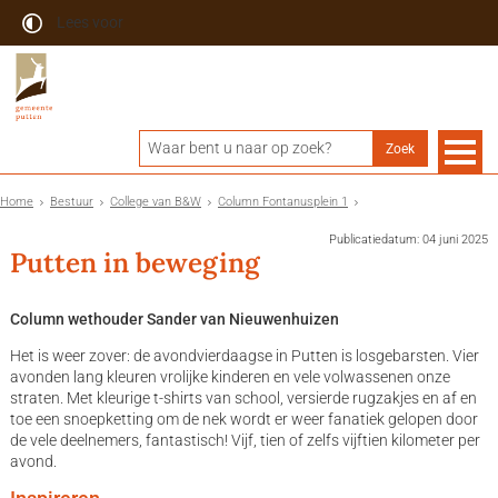
Lees voor
Home
Bestuur
College van B&W
Column Fontanusplein 1
Publicatiedatum: 04 juni 2025
Putten in beweging
Column wethouder Sander van Nieuwenhuizen
Het is weer zover: de avondvierdaagse in Putten is losgebarsten. Vier
avonden lang kleuren vrolijke kinderen en vele volwassenen onze
straten. Met kleurige t-shirts van school, versierde rugzakjes en af en
toe een snoepketting om de nek wordt er weer fanatiek gelopen door
de vele deelnemers, fantastisch! Vijf, tien of zelfs vijftien kilometer per
avond.