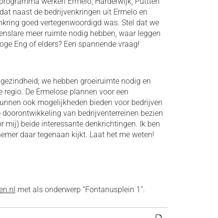
programma werken Ermelo, Harderwijk, Puttten
at naast de bedrijvenkringen uit Ermelo en
nkring goed vertegenwoordigd was. Stel dat we
 Henslare meer ruimte nodig hebben, waar leggen
 Hoge Eng of elders? Een spannende vraag!
gezindheid; we hebben groeiruimte nodig en
e regio. De Ermelose plannen voor een
 kunnen ook mogelijkheden bieden voor bedrijven
e doorontwikkeling van bedrijventerreinen bezien
r mij) beide interessante denkrichtingen. Ik ben
emer daar tegenaan kijkt. Laat het me weten!
n.nl
met als onderwerp “Fontanusplein 1”.