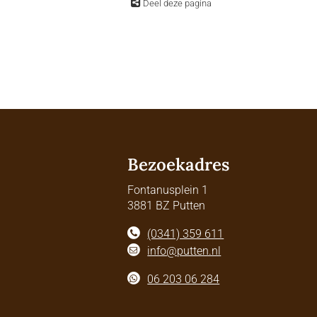
Deel deze pagina
Bezoekadres
Fontanusplein 1
3881 BZ Putten
(0341) 359 611
info@putten.nl
06 203 06 284