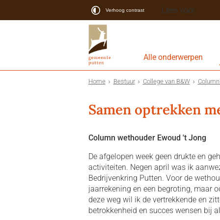
Lees voor
Verhoog contrast
Alle onderwerpen
Home
Bestuur
College van B&W
Column 
Samen optrekken m
Column wethouder Ewoud 't Jong
De afgelopen week geen drukte en geh
activiteiten. Negen april was ik aanwe
Bedrijvenkring Putten. Voor de wetho
jaarrekening en een begroting, maar 
deze weg wil ik de vertrekkende en zi
betrokkenheid en succes wensen bij al