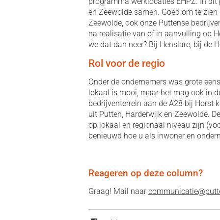
programma werklocaties EHPZ. In dit 
en Zeewolde samen. Goed om te zien d
Zeewolde, ook onze Puttense bedrijve
na realisatie van of in aanvulling op
we dat dan neer? Bij Henslare, bij de
Rol voor de regio
Onder de ondernemers was grote eens
lokaal is mooi, maar het mag ook in d
bedrijventerrein aan de A28 bij Horst
uit Putten, Harderwijk en Zeewolde. D
op lokaal en regionaal niveau zijn (voo
benieuwd hoe u als inwoner en ondern
Reageren op deze column?
Graag! Mail naar
communicatie@putte