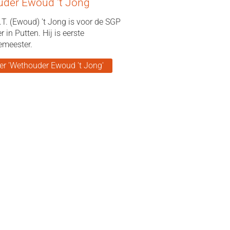
der Ewoud 't Jong
.T. (Ewoud) 't Jong is voor de SGP
 in Putten. Hij is eerste
emeester.
er 'Wethouder Ewoud 't Jong'