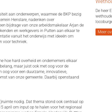
Wethou
De heer E
rsiteit aan onderwerpen, waarmee de BKP bezig
wethouder
nterrein Henslare, nadenken over
locoburg
n bijdrage van onze arbeidsmakelaar Arjan de
enden en werkgevers in Putten aan elkaar te
Meer ov
entatie vanuit het onderwijs met ideeën om
en voor techniek.
 me hoe hard overheid en ondernemers elkaar
nbelang, maar juist ook met oog voor de
 oog voor een duurzame, innovatieve,
omst van onze gemeente. Daarbij openstaand
)ruimte nodig. Dat thema stond ook centraal op
 april om input op te halen voor het regionaal