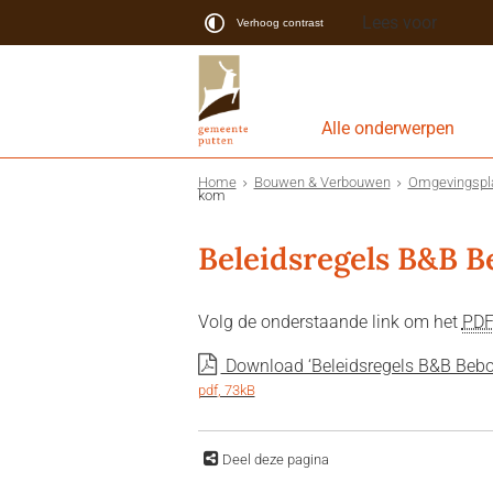
Lees voor
Verhoog contrast
Alle onderwerpen
Home
Bouwen & Verbouwen
Omgevingspl
kom
Beleidsregels B&B 
Volg de onderstaande link om het
PD
Download ‘Beleidsregels B&B Beb
pdf
, 73kB
Deel deze pagina