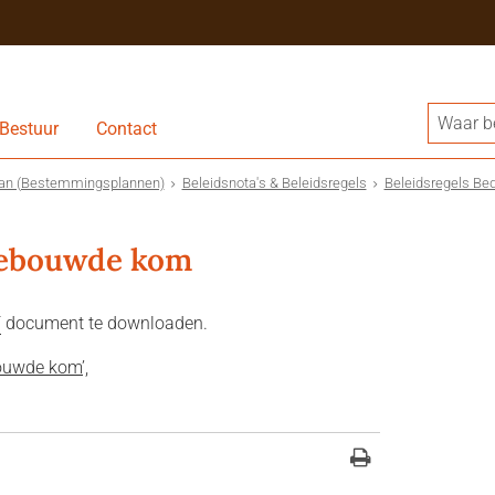
Bestuur
Contact
an (Bestemmingsplannen)
Beleidsnota's & Beleidsregels
Beleidsregels Bed
Bebouwde kom
F
document te downloaden.
ouwde kom’,