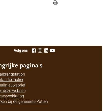
Volg ons
ngrijke pagina's
albrengstation
tactformulier
ailnieuwsbrief
r deze website
vacyverklaring
ken bij de gemeente Putten