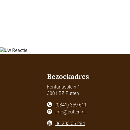
Bezoekadres
Fontanusplein 1
3881 BZ Putten
(0341) 359 611
info@putten.nl
06 203 06 284