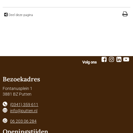
Deel deze pagina
Volg ons
Bezoekadres
Fontanusplein 1
3881 BZ Putten
(0341) 359 611
info@putten.nl
06 203 06 284
Openingstijden